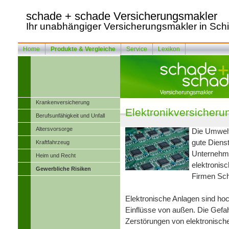
schade + schade Ver­sicherungs­makler
Ihr unabhängiger Ver­sicherungs­makler in Schi
Home
Produkte & Vergleiche
Service
Lexikon
Kranken­ver­si­che­rung
Elektronikversicheru
Berufsunfähigkeit und Unfall
Alters­vorsorge
Die Umwelt 
gute Dienst
Kraftfahrzeug
Unternehme
Heim und Recht
elektronisc
Gewerbliche Risiken
Firmen Sch
Elektronische Anlagen sind hoc
Einflüsse von außen. Die Gefa
Zerstörungen von elektronisch